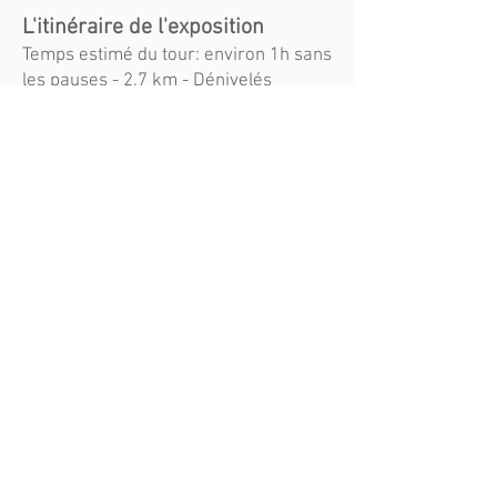
L'itinéraire de l'exposition
Temps estimé du tour: environ 1h sans
les pauses - 2.7 km - Dénivelés
positifs : 150m
On en parle dans les médias...
a venir...