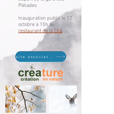
Pléiades
Inauguration public le 17
octobre à 15h au
restaurant de la Châ
site association