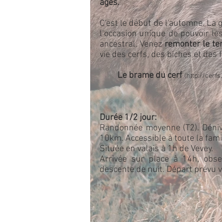
âges.
C'est le début de l'automne. La
l’occasion unique de pouvoir le
ancestral. Venez
remonter le t
vie des cerfs, des biches et des 
Le brame du cerf
(
http://cerfs
Durée 1/2 jour:
Randonnée moyenne (T2). Déniv
10km.
Accessible à toute la fam
Située en valais à 1h de Vevey.
Arrivée sur place à 14h, obse
descente de nuit. Départ prévu