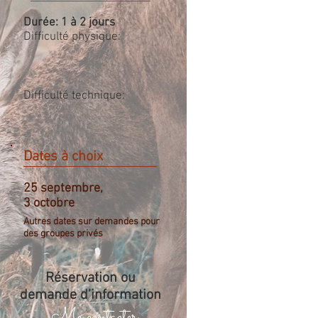
Durée: 1 à
2 jours
Difficulté physique:
Difficulté technique:
Dates à choix
25 septembre,
3 octobre
Autres dates sur demandes pour
des groupes privés
Réservation ou
demande d'information
Me contacter