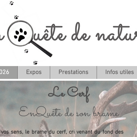
026
Expos
Prestations
Infos utiles
Le Cerf
EnQuête de son brame
 vos sens, le brame du cerf, cri venant du fond des