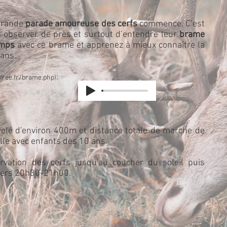
 grande
parade amoureuse des cerfs
commence. C’est
s observer de près et surtout d’entendre leur
brame
emps
avec ce brame et apprenez à mieux connaître la
fans.
:
.free.fr/brame.php)
elé d'environ 400m et distance totale de marche de
ille avec enfants dès 10 ans.
rvation des cerfs jusqu'au coucher du soleil puis
 vers 20h30-21h00.